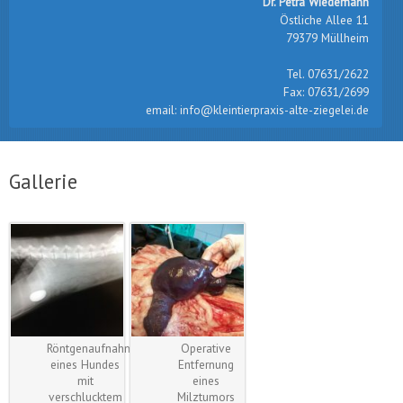
Dr. Petra Wiedemann
Östliche Allee 11
79379 Müllheim
Tel. 07631/2622
Fax: 07631/2699
email: info@kleintierpraxis-alte-ziegelei.de
Gallerie
Röntgenaufnahme
Operative
eines Hundes
Entfernung
mit
eines
verschlucktem
Milztumors