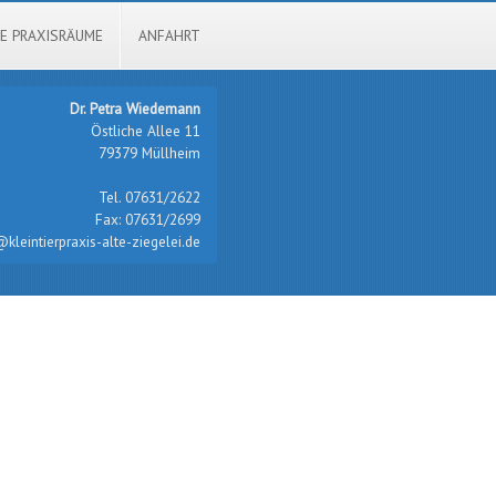
E PRAXISRÄUME
ANFAHRT
Dr. Petra Wiedemann
Östliche Allee 11
79379 Müllheim
Tel. 07631/2622
Fax: 07631/2699
@kleintierpraxis-alte-ziegelei.de